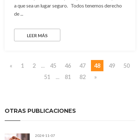
a que sea un lugar seguro. Todos tenemos derecho
de ...
LEER MÁS
«
1
2
...
45
46
47
48
49
50
51
...
81
82
»
OTRAS PUBLICACIONES
2024-11-07