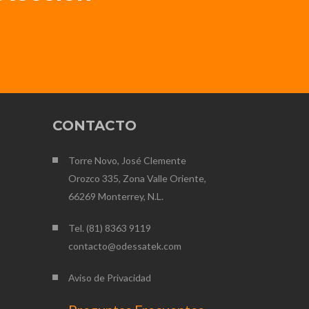
CONTACTO
Torre Novo, José Clemente
Orozco 335, Zona Valle Oriente,
66269 Monterrey, N.L.
Tel. (81) 8363 9119
contacto@odessatek.com
Aviso de Privacidad