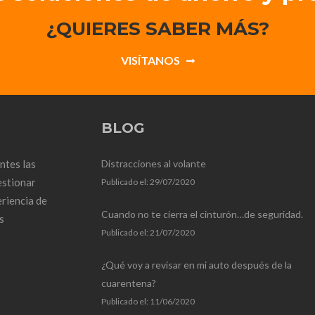
¿QUIERES SABER MÁS?
VISÍTANOS
BLOG
ntes las
Distracciones al volante
estionar
Publicado el:
29/07/2020
riencia de
Cuando no te cierra el cinturón…de seguridad.
s
Publicado el:
21/07/2020
¿Qué voy a revisar en mi auto después de la
cuarentena?
Publicado el:
11/06/2020