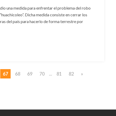
endio una medida para enfrentar el problema del robo
“huachicoleo”. Dicha medida consiste en cerrar los
ras del país para hacerlo de forma terrestre por
67
68
69
70
...
81
82
»