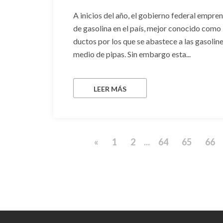
A inicios del año, el gobierno federal empr
de gasolina en el país, mejor conocido como 
ductos por los que se abastece a las gasoline
medio de pipas. Sin embargo esta...
LEER MÁS
«
1
2
...
64
65
66