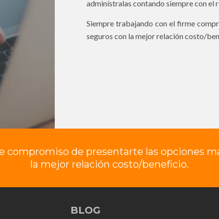
adminístralas contando siempre con el r
Siempre trabajando con el firme compr
seguros con la mejor relación costo/ben
me compromiso de presentarte las opciones m
la mejor relación costo/beneficio.
BLOG