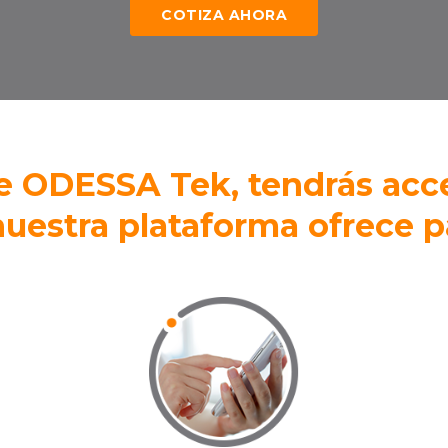
COTIZA AHORA
 ODESSA Tek, tendrás acces
uestra plataforma ofrece pa