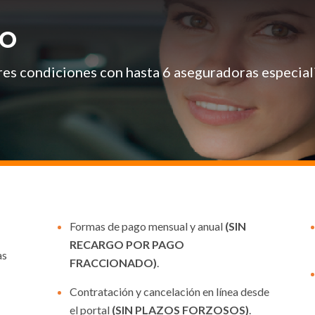
TO
res condiciones con hasta 6 aseguradoras especial
Formas de pago mensual y anual
(SIN
RECARGO POR PAGO
as
FRACCIONADO)
.
Contratación y cancelación en línea desde
el portal
(SIN PLAZOS FORZOSOS)
.