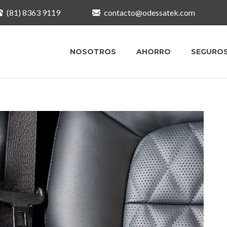
(81) 8363 9119
contacto@odessatek.com
NOSOTROS
AHORRO
SEGURO