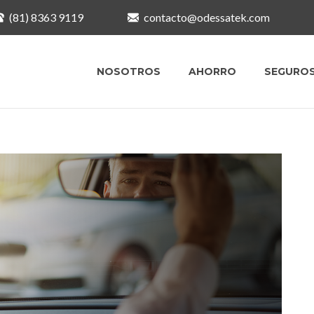
(81) 8363 9119
contacto@odessatek.com
NOSOTROS
AHORRO
SEGURO