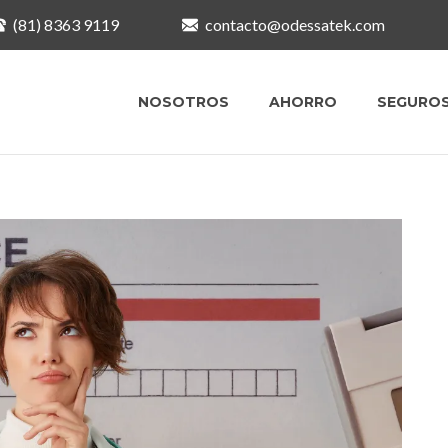
(81) 8363 9119
contacto@odessatek.com
NOSOTROS
AHORRO
SEGURO