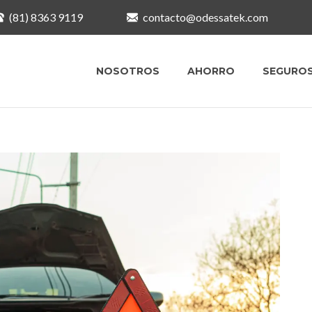
(81) 8363 9119
contacto@odessatek.com
NOSOTROS
AHORRO
SEGURO