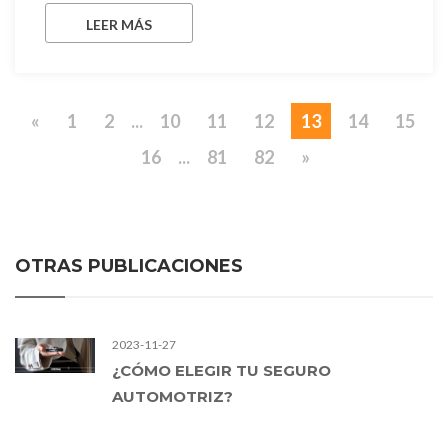
LEER MÁS
«
1
2
...
10
11
12
13
14
15
16
...
81
82
»
OTRAS PUBLICACIONES
2023-11-27
¿CÓMO ELEGIR TU SEGURO
AUTOMOTRIZ?