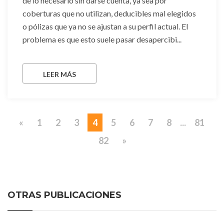
de lo necesario sin darse cuenta, ya sea por
coberturas que no utilizan, deducibles mal elegidos
o pólizas que ya no se ajustan a su perfil actual. El
problema es que esto suele pasar desapercibi...
LEER MÁS
«
1
2
3
4
5
6
7
8
...
81
82
»
OTRAS PUBLICACIONES