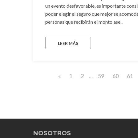
un evento desfavorable, es importante consi
poder elegir el seguro que mejor se acomode 
personas que recibirán el monto ase...
LEER MÁS
«
1
2
...
59
60
61
NOSOTROS