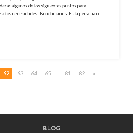
derar algunos de los siguientes puntos para
a tus necesidades. Beneficiarios: Es la persona o
62
63
64
65
...
81
82
»
BLOG