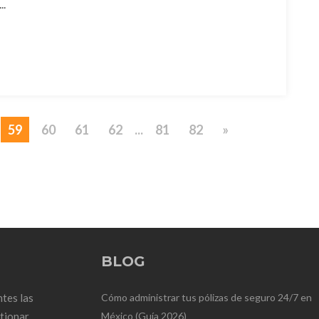
..
59
60
61
62
...
81
82
»
BLOG
tes las
Cómo administrar tus pólizas de seguro 24/7 en
stionar
México (Guía 2026)