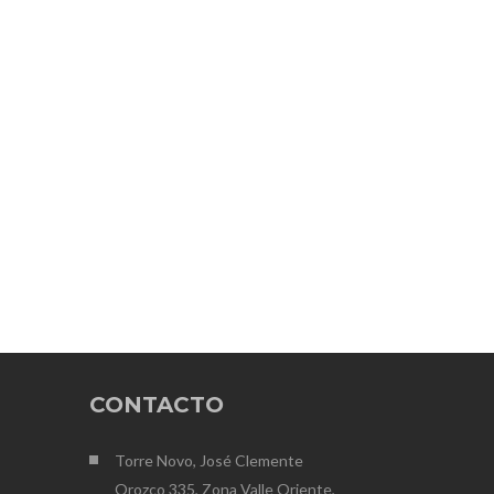
CONTACTO
Torre Novo, José Clemente
Orozco 335, Zona Valle Oriente,