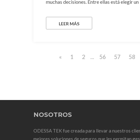
muchas decisiones. Entre ellas está elegir un .
LEER MÁS
«
1
2
...
56
57
58
NOSOTROS
ODESSA TEK fue creada para llevar a nuestros clien
mejores soluciones de seguros que les permitan ge