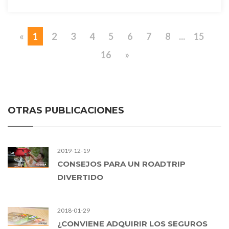
«
1
2
3
4
5
6
7
8
...
15
16
»
OTRAS PUBLICACIONES
2019-12-19
CONSEJOS PARA UN ROADTRIP
DIVERTIDO
2018-01-29
¿CONVIENE ADQUIRIR LOS SEGUROS