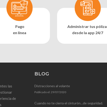
Pago
Administrar tus póliza
en línea
desde la app 24/7
BLOG
ntes las
Distracciones al volante
estionar
Publicado el:
29/07/2020
riencia de
Cuando no te cierra el cinturón…de seguridad.
s